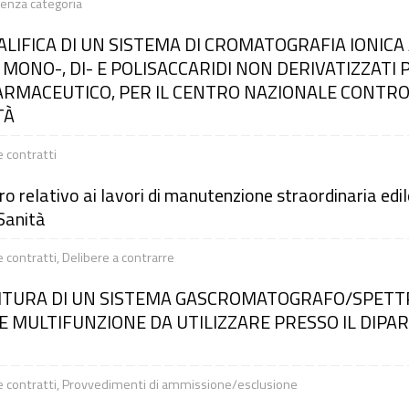
enza categoria
LIFICA DI UN SISTEMA DI CROMATOGRAFIA IONICA 
ONO-, DI- E POLISACCARIDI NON DERIVATIZZATI P
FARMACEUTICO, PER IL CENTRO NAZIONALE CONTRO
TÀ
e contratti
relativo ai lavori di manutenzione straordinaria edile
 Sanità
e contratti
,
Delibere a contrarre
ITURA DI UN SISTEMA GASCROMATOGRAFO/SPETT
MULTIFUNZIONE DA UTILIZZARE PRESSO IL DIPA
e contratti
,
Provvedimenti di ammissione/esclusione