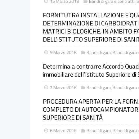
15 Marzo 2018
Bandi di gara e contratti
,
S
FORNITUTRA INSTALLAZIONE E QUA
DETERMINAZIONE DI CARBOIDRATI M
MATRICI BIOLOGICHE, IN AMBITO 
DELL’ISTITUTO SUPERIORE DI SANI
9 Marzo 2018
Bandi di gara
,
Bandi di gara 
Determina a contrarre Accordo Quadro 
immobiliare dell’Istituto Superiore di
7 Marzo 2018
Bandi di gara
,
Bandi di gara 
PROCEDURA APERTA PER LA FORN
COMPLETO DI AUTOCAMPIONATORE 
SUPERIORE DI SANITÀ
6 Marzo 2018
Bandi di gara
,
Bandi di gara 