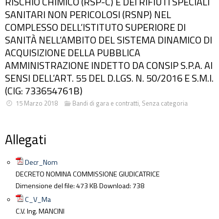
RISCHIO CHIMICO (RSP-C) E DEI RIFIUTI SPECIALI
SANITARI NON PERICOLOSI (RSNP) NEL
COMPLESSO DELL’ISTITUTO SUPERIORE DI
SANITÀ NELL’AMBITO DEL SISTEMA DINAMICO DI
ACQUISIZIONE DELLA PUBBLICA
AMMINISTRAZIONE INDETTO DA CONSIP S.P.A. AI
SENSI DELL’ART. 55 DEL D.LGS. N. 50/2016 E S.M.I.
(CIG: 733654761B)
15 Marzo 2018
Bandi di gara e contratti
,
Senza categoria
Allegati
Decr_Nom
DECRETO NOMINA COMMISSIONE GIUDICATRICE
Dimensione del file:
473 KB
Download:
738
C_V_Ma
C.V. Ing. MANCINI