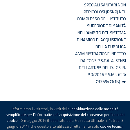
SPECIALI SANITARI NON
PERICOLOSI (RSNP) NEL
COMPLESSO DELL’ISTITUTO
SUPERIORE DI SANITÀ
NELL’AMBITO DEL SISTEMA
DINAMICO DI ACQUISIZIONE
DELLA PUBBLICA
AMMINISTRAZIONE INDETTO
DA CONSIP S.P.A. AI SENSI
DELL’ART. 55 DEL D.LGS. N.
50/2016 E S.M.I. (CIG:
733654761B)
Informiamo i visitatori, in virtù della
individuazione delle modalità
© -
Istituto Superiore di Sanità
-
Note legali
semplificate per l'informativa e l'acquisizione del consenso per l'uso dei
cookie
- 8 maggio 2014 (Pubblicato sulla Gazzetta Ufficiale n. 126 del 3
giugno 2014), che questo sito utilizza direttamente solo
cookie tecnici
.