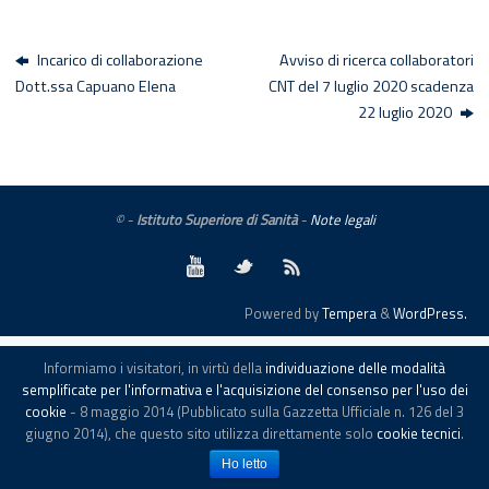
Incarico di collaborazione
Avviso di ricerca collaboratori
Dott.ssa Capuano Elena
CNT del 7 luglio 2020 scadenza
22 luglio 2020
© -
Istituto Superiore di Sanità
-
Note legali
Powered by
Tempera
&
WordPress.
Informiamo i visitatori, in virtù della
individuazione delle modalità
semplificate per l'informativa e l'acquisizione del consenso per l'uso dei
cookie
- 8 maggio 2014 (Pubblicato sulla Gazzetta Ufficiale n. 126 del 3
giugno 2014), che questo sito utilizza direttamente solo
cookie tecnici
.
Ho letto