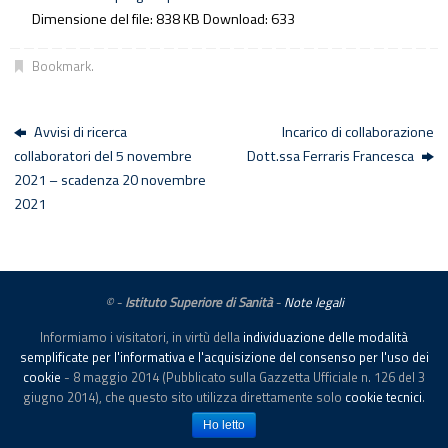
Dimensione del file:
838 KB
Download:
633
Bookmark
.
Avvisi di ricerca
Incarico di collaborazione
collaboratori del 5 novembre
Dott.ssa Ferraris Francesca
2021 – scadenza 20 novembre
2021
© -
Istituto Superiore di Sanità
-
Note legali
Informiamo i visitatori, in virtù della
individuazione delle modalità
semplificate per l'informativa e l'acquisizione del consenso per l'uso dei
cookie
- 8 maggio 2014 (Pubblicato sulla Gazzetta Ufficiale n. 126 del 3
Powered by
Tempera
&
WordPress.
giugno 2014), che questo sito utilizza direttamente solo
cookie tecnici
.
Ho letto