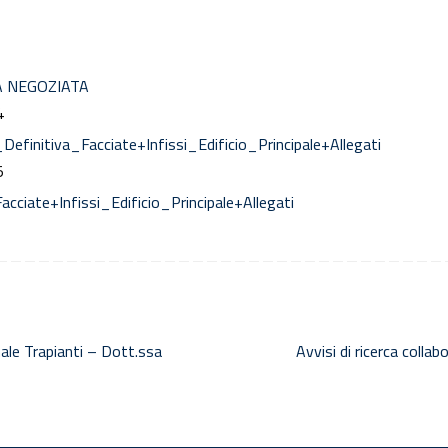
A NEGOZIATA
4
nitiva_Facciate+Infissi_Edificio_Principale+Allegati
5
ate+Infissi_Edificio_Principale+Allegati
ale Trapianti – Dott.ssa
Avvisi di ricerca coll