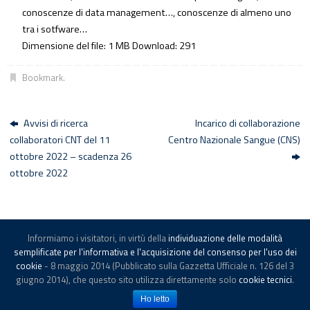
conoscenze di data management…, conoscenze di almeno uno
tra i sotfware…
Dimensione del file:
1 MB
Download:
291
Bookmark
.
Avvisi di ricerca
Incarico di collaborazione
collaboratori CNT del 11
Centro Nazionale Sangue (CNS)
ottobre 2022 – scadenza 26
ottobre 2022
Informiamo i visitatori, in virtù della
individuazione delle modalità
© -
Istituto Superiore di Sanità
-
Note legali
semplificate per l'informativa e l'acquisizione del consenso per l'uso dei
cookie
- 8 maggio 2014 (Pubblicato sulla Gazzetta Ufficiale n. 126 del 3
giugno 2014), che questo sito utilizza direttamente solo
cookie tecnici
.
Powered by
Tempera
&
WordPress.
Ho letto