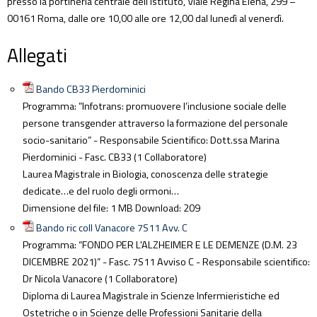
presso la portineria centrale dell’Istituto, Viale Regina Elena, 299 –
00161 Roma, dalle ore 10,00 alle ore 12,00 dal lunedì al venerdì.
Allegati
Bando CB33 Pierdominici
Programma: ”Infotrans: promuovere l’inclusione sociale delle
persone transgender attraverso la formazione del personale
socio-sanitario” - Responsabile Scientifico: Dott.ssa Marina
Pierdominici - Fasc. CB33 (1 Collaboratore)
Laurea Magistrale in Biologia, conoscenza delle strategie
dedicate…e del ruolo degli ormoni…
Dimensione del file:
1 MB
Download:
209
Bando ric coll Vanacore 7S11 Avv. C
Programma: “FONDO PER L'ALZHEIMER E LE DEMENZE (D.M. 23
DICEMBRE 2021)” - Fasc. 7S11 Avviso C - Responsabile scientifico:
Dr Nicola Vanacore (1 Collaboratore)
Diploma di Laurea Magistrale in Scienze Infermieristiche ed
Ostetriche o in Scienze delle Professioni Sanitarie della