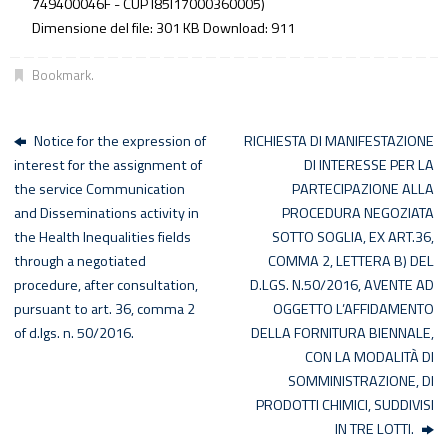
749400046F - CUP I85I17000360005)
Dimensione del file:
301 KB
Download:
911
Bookmark
.
Notice for the expression of
RICHIESTA DI MANIFESTAZIONE
interest for the assignment of
DI INTERESSE PER LA
the service Communication
PARTECIPAZIONE ALLA
and Disseminations activity in
PROCEDURA NEGOZIATA
the Health Inequalities fields
SOTTO SOGLIA, EX ART.36,
through a negotiated
COMMA 2, LETTERA B) DEL
procedure, after consultation,
D.LGS. N.50/2016, AVENTE AD
pursuant to art. 36, comma 2
OGGETTO L’AFFIDAMENTO
of d.lgs. n. 50/2016.
DELLA FORNITURA BIENNALE,
CON LA MODALITÀ DI
SOMMINISTRAZIONE, DI
PRODOTTI CHIMICI, SUDDIVISI
IN TRE LOTTI.