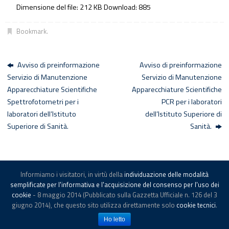
Dimensione del file:
212 KB
Download:
885
Bookmark
.
Avviso di preinformazione
Avviso di preinformazione
Servizio di Manutenzione
Servizio di Manutenzione
Apparecchiature Scientifiche
Apparecchiature Scientifiche
Spettrofotometri per i
PCR per i laboratori
laboratori dell’Istituto
dell’Istituto Superiore di
Superiore di Sanità.
Sanità.
Informiamo i visitatori, in virtù della
individuazione delle modalità
© -
Istituto Superiore di Sanità
-
Note legali
semplificate per l'informativa e l'acquisizione del consenso per l'uso dei
cookie
- 8 maggio 2014 (Pubblicato sulla Gazzetta Ufficiale n. 126 del 3
giugno 2014), che questo sito utilizza direttamente solo
cookie tecnici
.
Powered by
Tempera
&
WordPress.
Ho letto