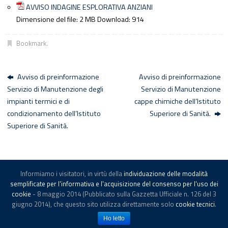
AVVISO INDAGINE ESPLORATIVA ANZIANI
Dimensione del file:
2 MB
Download:
914
Bookmark
.
Avviso di preinformazione
Avviso di preinformazione
Servizio di Manutenzione degli
Servizio di Manutenzione
impianti termici e di
cappe chimiche dell’Istituto
condizionamento dell’Istituto
Superiore di Sanità.
Superiore di Sanità.
Informiamo i visitatori, in virtù della
individuazione delle modalità
© -
Istituto Superiore di Sanità
-
Note legali
semplificate per l'informativa e l'acquisizione del consenso per l'uso dei
cookie
- 8 maggio 2014 (Pubblicato sulla Gazzetta Ufficiale n. 126 del 3
giugno 2014), che questo sito utilizza direttamente solo
cookie tecnici
.
Powered by
Tempera
&
WordPress.
Ho letto