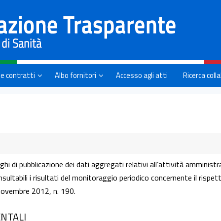
 e contratti
Albo fornitori
Accesso agli atti
Ricerca coll
hi di pubblicazione dei dati aggregati relativi all’attività amministr
ultabili i risultati del monitoraggio periodico concernente il rispe
 novembre 2012, n. 190.
NTALI